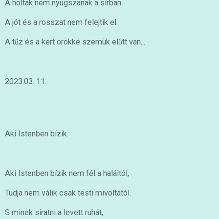
A holtak nem nyugszanak a sírban.
A jót és a rosszat nem felejtik el.
A tűz és a kert örökké szemük előtt van...
2023.03. 11.
Aki Istenben bízik.
Aki Istenben bízik nem fél a haláltól,
Tudja nem válik csak testi mivoltától.
S minek síratni a levett ruhát,