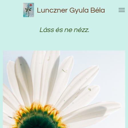
Skip
Lunczner Gyula Béla
to
main
content
Láss és ne nézz.