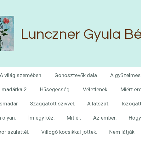
Lunczner Gyula Bé
A világ szemében.
Gonosztevők dala.
A győzelmes
A madárka 2.
Hűségesség.
Véletlenek.
Miért é
ismadár
Szaggatott szívvel.
A látszat.
Iszogat
 olyan.
Ím egy kéz.
Mit ér.
Az ember.
Hogy 
or születtél.
Villogó kocsikkal jöttek.
Nem látják.