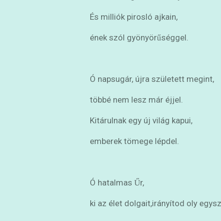
És milliók pirosló ajkain,
ének szól gyönyörűséggel.
Ó napsugár, újra született megint,
többé nem lesz már éjjel.
Kitárulnak egy új világ kapui,
emberek tömege lépdel.
Ó hatalmas Űr,
ki az élet dolgait,
irányítod oly egys