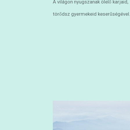
A világon nyugszanak ölelő karjaid,
törődsz gyermekeid keserűségével.
1994.12.