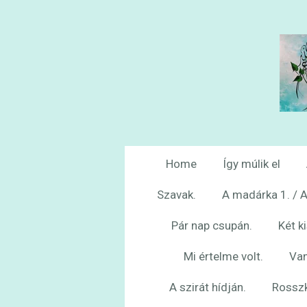
Skip
to
main
content
Home
Így múlik el
Szavak.
A madárka 1. / 
Pár nap csupán.
Két k
Mi értelme volt.
Van
A szirát hídján.
Rosszk