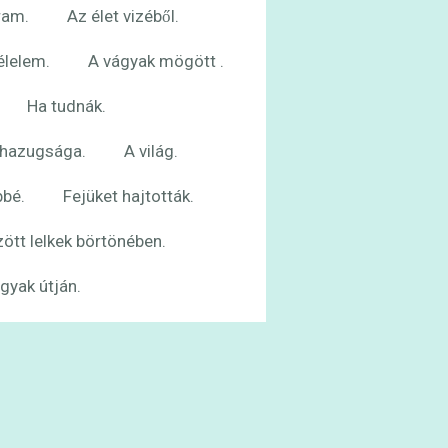
ram.
Az élet vizéből.
élelem.
A vágyak mögött .
Ha tudnák.
 hazugsága.
A világ.
bbé.
Fejüket hajtották.
ött lelkek börtönében.
gyak útján.