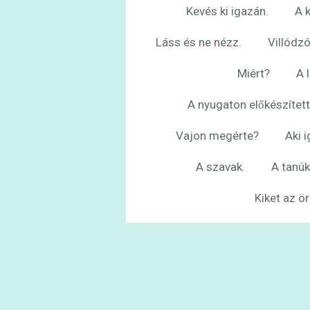
Kevés ki igazán.
A k
Láss és ne nézz.
Villódzó
Miért?
A 
A nyugaton előkészített
Vajon megérte?
Aki 
A szavak.
A tanúk
Kiket az ö