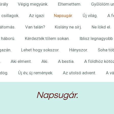
irály
Végig megyünk.
Eltemettem.
Gyűlölöm u
 csillagok.
Az igazi
Napsugár.
Új világ.
A f
látomás.
Van talán?
Kislány ne sírj.
Ne lökd el.
 háború.
Kérdezték tőlem sokan.
Iblisz legnagyobb
igazán.
Lehet hogy sokszor.
Hányszor.
Soha tö
.
Aki elment.
Aki.
A bestia.
A földhöz kötöz
rdög.
Új év, új remények.
Az utolsó advent.
A vá
Napsugár.