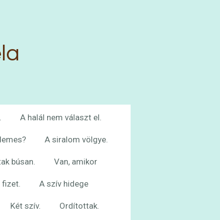
la
.
A halál nem választ el.
rdemes?
A siralom völgye.
tak búsan.
Van, amikor
fizet.
A szív hidege
Két szív.
Ordítottak.