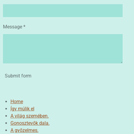
s
g
t
a
r
Message *
s
Submit form
Home
Így múlik el
A világ szemében.
Gonosztevők dala.
A győzelmes.