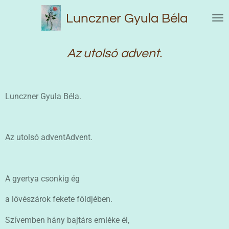
Skip
Lunczner Gyula Béla
to
main
content
Az utolsó advent.
Lunczner Gyula Béla.
Az utolsó advent
Advent.
A gyertya csonkig ég
a lövészárok fekete földjében.
Szívemben hány bajtárs emléke él,