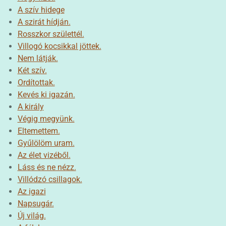
A szív hidege
A szirát hídján.
Rosszkor születtél.
Villogó kocsikkal jöttek.
Nem látják.
Két szív.
Ordítottak.
Kevés ki igazán.
A király
Végig megyünk.
Eltemettem.
Gyűlölöm uram.
Az élet vizéből.
Láss és ne nézz.
Villódzó csillagok.
Az igazi
Napsugár.
Új világ.