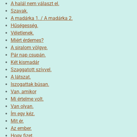
A halál nem választ el.
Szavak.
A madárka 1. / A madárka 2.
Hűségesség.
Véletlenek.
Miért érdemes?
A siralom völgye.
Pár nap csupán.
Két kismadár
Szaggatott szívvel.
A látszat.
Iszogattak búsan.
Van, amikor
Mi értelme volt.
Van olyan.
Ím egy kéz.
Mit ér.
Az ember.
Hogy fizet.