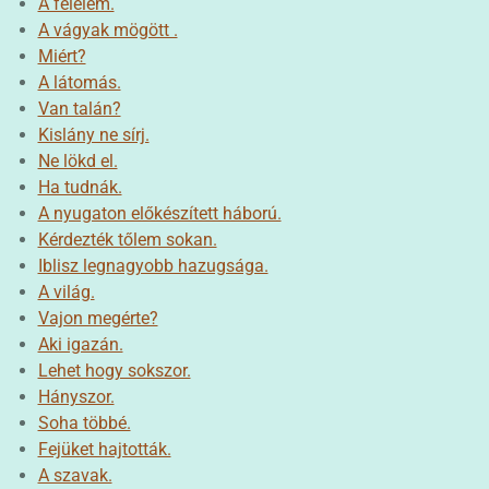
A félelem.
A vágyak mögött .
Miért?
A látomás.
Van talán?
Kislány ne sírj.
Ne lökd el.
Ha tudnák.
A nyugaton előkészített háború.
Kérdezték tőlem sokan.
Iblisz legnagyobb hazugsága.
A világ.
Vajon megérte?
Aki igazán.
Lehet hogy sokszor.
Hányszor.
Soha többé.
Fejüket hajtották.
A szavak.