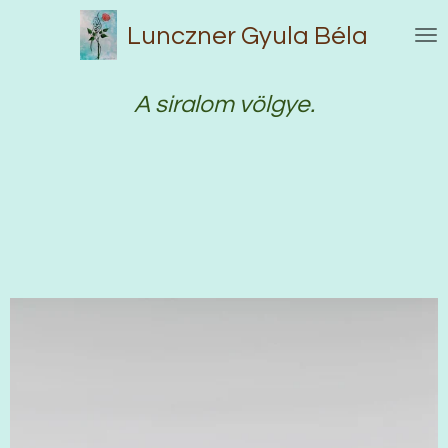
Skip
Lunczner Gyula Béla
to
main
content
A siralom völgye.