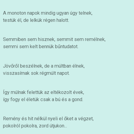
A monoton napok mindig ugyan úgy telnek,
testük él, de lelkük régen halott.
Semmiben sem hisznek, semmit sem remélnek,
semmi sem kelt bennük bűntudatot.
Jövőről beszélnek, de a múltban élnek,
visszasírnak sok régmúlt napot.
Így múlnak felettük az eltékozolt évek,
így fogy el életük csak a bú és a gond.
Remény és hit nélkül nyeli el őket a végzet,
pokolról pokolra, zord útjukon...