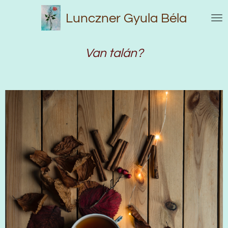
Skip
Lunczner Gyula Béla
to
main
content
Van talán?